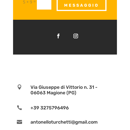
=
5 + 9
MESSAGGIO

Via Giuseppe di Vittorio n. 31 -
06063 Magione (PG)

+39 3275796496

antonelloturchetti@gmail.com